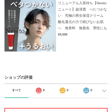
リニューアル入荷待ち【Newto
ニュート】超浸透 べたつかな
い 究極の再生保湿クリーム
酸化還元の力で錆びないお肌
へ 無香料 無着色 男性にも
¥5,500
ショップの評価
すべて
9
0
0