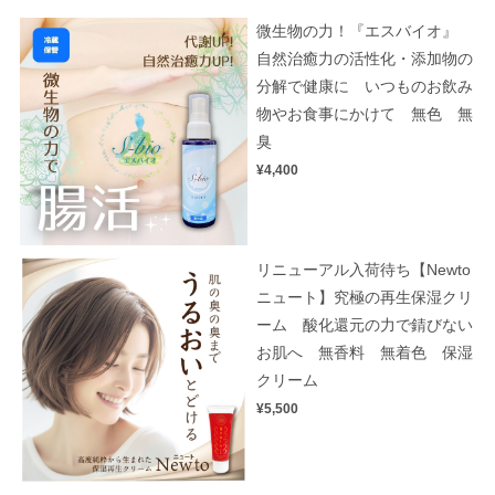
微生物の力！『エスバイオ』
自然治癒力の活性化・添加物の
分解で健康に いつものお飲み
物やお食事にかけて 無色 無
臭
¥4,400
リニューアル入荷待ち【Newto
ニュート】究極の再生保湿クリ
ーム 酸化還元の力で錆びない
お肌へ 無香料 無着色 保湿
クリーム
¥5,500