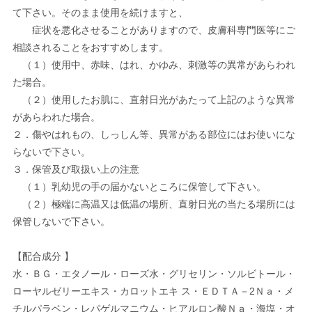
て下さい。そのまま使用を続けますと、
症状を悪化させることがありますので、皮膚科専門医等にご
相談されることをおすすめします。
（１）使用中、赤味、はれ、かゆみ、刺激等の異常があらわれ
た場合。
（２）使用したお肌に、直射日光があたって上記のような異常
があらわれた場合。
２．傷やはれもの、しっしん等、異常がある部位にはお使いにな
らないで下さい。
３．保管及び取扱い上の注意
（１）乳幼児の手の届かないところに保管して下さい。
（２）極端に高温又は低温の場所、直射日光の当たる場所には
保管しないで下さい。
【配合成分 】
水・ＢＧ・エタノール・ローズ水・グリセリン・ソルビトール・
ローヤルゼリーエキス・カロットエキ ス・ＥＤＴＡ－2Ｎａ・メ
チルパラベン・レパゲルマニウム・ヒアルロン酸Ｎａ・海塩・オ