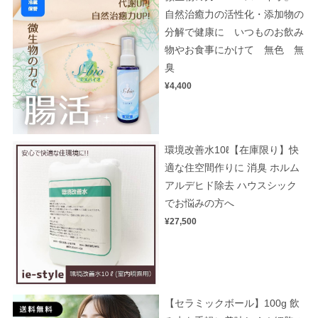
自然治癒力の活性化・添加物の
分解で健康に いつものお飲み
物やお食事にかけて 無色 無
臭
¥4,400
環境改善水10ℓ【在庫限り】快
適な住空間作りに 消臭 ホルム
アルデヒド除去 ハウスシック
でお悩みの方へ
¥27,500
【セラミックボール】100g 飲